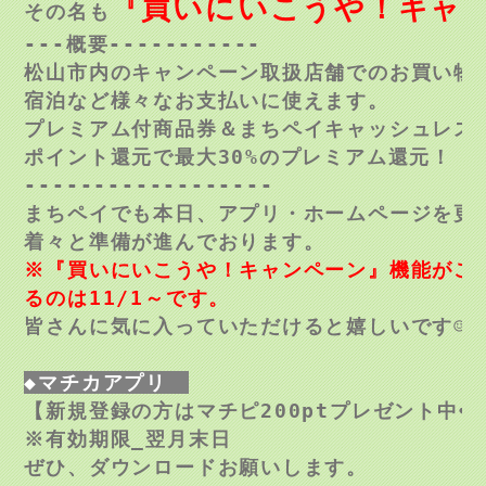
『買いにいこうや！キャ
その名も
---
概要-
----------

松山市内のキャンペーン取扱店舗でのお買い物
宿泊など様々なお支払いに使えます。

プレミアム付商品券＆まちペイキャッシュレス
ポイント還元で最大30%のプレミアム還元！

------------------

まちペイでも本日、アプリ・ホームページを更
※『買いにいこうや！キャンペーン』機能がご
るのは11/1～です。
◆マチカアプリ　
【新規登録の方はマチピ200ptプレゼント中❤
※有効期限_翌月末日
