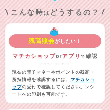
こんな時
どうするの？
は
残高照会
がしたい！
マチカショップ
or
アプリ
確認
で
現在の電子マネーやポイントの残高・
所持情報を確認するには、
マチカショ
ップ
の受付で確認してください。レシ
ートへの印刷も可能です。