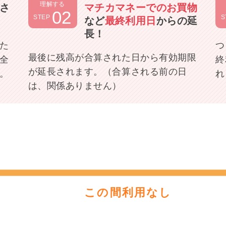
理解する
さ
マチカマネーでのお買物
02
STEP
S
など
最終利用日
からの延
長！
た
つ
最後に残高が合算された日から有効期限
全
終
が延長されます。（合算される前の日
。
れ
は、関係ありません）
この間利用なし