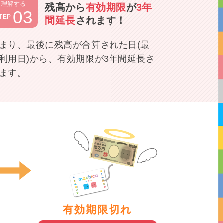
理解する
残高から
有効期限
が
3年
03
TEP
間延長
されます！
まり、最後に残高が合算された日(最
利用日)から、有効期限が3年間延長さ
ます。
有効期限切れ