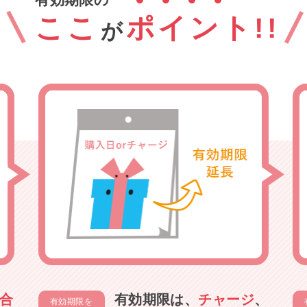
ここ
ポイント!!
が
合
有効期限は、
チャージ
、
有効期限を