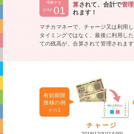
理解する
算
されて、合計で
管理
01
STEP
れます！
マチカマネーで、チャージ又は利用し
タイミングではなく、最後に利用した
ての残高が、合算されて管理されます
有効期限
推移の例
1
その
チャージ
2018/12/31[14:00]