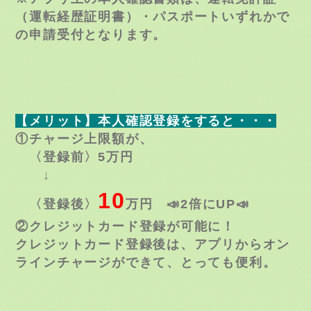
（運転経歴証明書）・パスポートいずれかで
の申請受付となります。
【メリット】本人確認登録をすると・・・
①チャージ上限額が、
〈登録前〉5万円
↓
10
〈登録後〉
万円 📣2倍にUP📣
②クレジットカード登録が可能に！
クレジットカード登録後は、アプリからオン
ラインチャージができて、とっても便利。