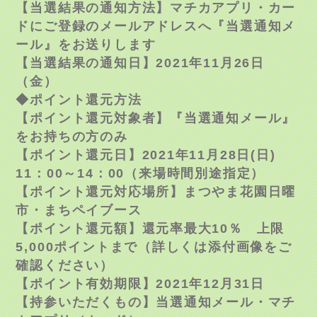
【当選結果の通知方法】マチカアプリ・カー
ドにご登録のメールアドレスへ『当選通知メ
ール』をお送りします
【当選結果の通知日】2021年11月26日
（金）
◆ポイント還元方法
【ポイント還元対象者】『当選通知メール』
をお持ちの方のみ
【ポイント還元日】2021年11月
28
日
(
日
)
11
：
00
～
14
：
00
（来場時間別途指定）
【ポイント還元対応場所】まつやま花園日曜
市・まちペイブース
【ポイント還元額】還元率最大10％ 上限
5,000ポイントまで（詳しくは添付画像をご
確認ください）
【ポイント有効期限】2021年12月31日
【持参いただくもの】当選通知メール・マチ