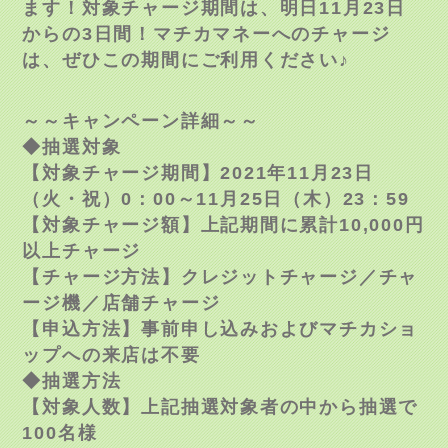
ます！対象チャージ期間は、明日11月23日
からの3日間！マチカマネーへのチャージ
は、ぜひこの期間にご利用ください♪
～～キャンペーン詳細～～
◆抽選対象
【対象チャージ期間】2021年
11
月
23
日
（火・祝）
0
：
00
～
11
月
25
日（木）
23
：
59
【対象チャージ額】上記期間に累計10,000円
以上チャージ
【チャージ方法】クレジットチャージ／チャ
ージ機／店舗チャージ
【申込方法】事前申し込みおよびマチカショ
ップへの来店は不要
◆抽選方法
【対象人数】上記抽選対象者の中から抽選で
100名様