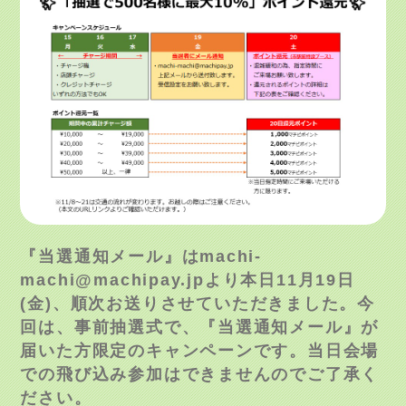
『当選通知メール』は
machi-
machi@machipay.jp
より本日
11
月
19
日
(
金
)
、順次お送りさせていただきました。今
回は、事前抽選式で、『当選通知メール』が
届いた方限定のキャンペーンです。当日会場
での飛び込み参加はできませんのでご了承く
ださい。