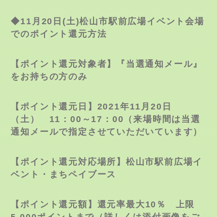
◆
11
月
20
日
(
土
)
松山市駅前広場イベント会場
でのポイント還元方法
【ポイント還元対象者】『当選通知メール』
をお持ちの方のみ
【ポイント還元日】
2021
年
11
月
20
日
（土）
11
：
00
～
17
：
00
（来場時間は当選
通知メールで指定させていただいています）
【ポイント還元対応場所】松山市駅前広場イ
ベント・まちペイブース
【ポイント還元額】還元率最大
10
％ 上限
5,000
ポイントまで（詳しくは添付画像をご