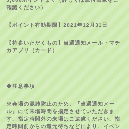
確認ください）
【ポイント有効期限】
2021
年
12
月
31
日
【持参いただくもの】当選通知メール・マチ
カアプリ（カード）
◆注意事項
※会場の混雑防止のため、『当選通知メー
ル』にて来場時間を指定させていただきま
す。指定時間外の来場はご遠慮ください。指
定時間前からの還元待ちなどにより、イベン