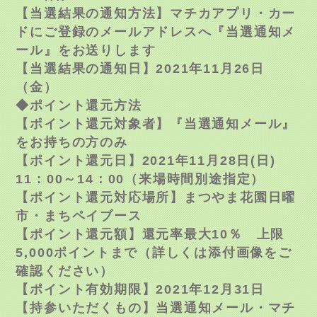
【当選結果の通知方法】マチカアプリ・カー
ドにご登録のメールアドレスへ『当選通知メ
ール』をお送りします
【当選結果の通知日】2021年11月26日
（金）
◆ポイント還元方法
【ポイント還元対象者】『当選通知メール』
をお持ちの方のみ
【ポイント還元日】2021年11月
28
日
(
日
)
11
：
00
～
14
：
00
（来場時間別途指定）
【ポイント還元対応場所】まつやま花園日曜
市・まちペイブース
【ポイント還元額】還元率最大10％ 上限
5,000ポイントまで（詳しくは添付画像をご
確認ください）
【ポイント有効期限】2021年12月31日
【持参いただくもの】当選通知メール・マチ