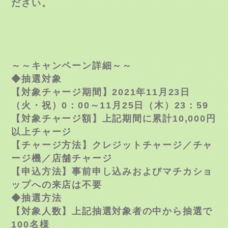
ださい。
～～キャンペーン詳細～～
◆抽選対象
【対象チャージ期間】2021年
11
月
23
日
（火・祝）
0
：
00
～
11
月
25
日（木）
23
：
59
【対象チャージ額】上記期間に累計10,000円
以上チャージ
【チャージ方法】クレジットチャージ／チャ
ージ機／店舗チャージ
【申込方法】事前申し込みおよびマチカショ
ップへの来店は不要
◆抽選方法
【対象人数】上記抽選対象者の中から抽選で
100名様