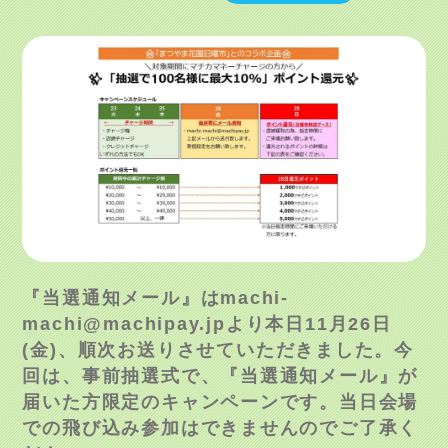
『当選通知メール』は
machi-
machi@machipay.jp
より本日
11
月
26
日
(
金
)
、順次お送りさせていただきました。今
回は、事前抽選式で、『当選通知メール』が
届いた方限定のキャンペーンです。当日会場
での飛び込み参加はできませんのでご了承く