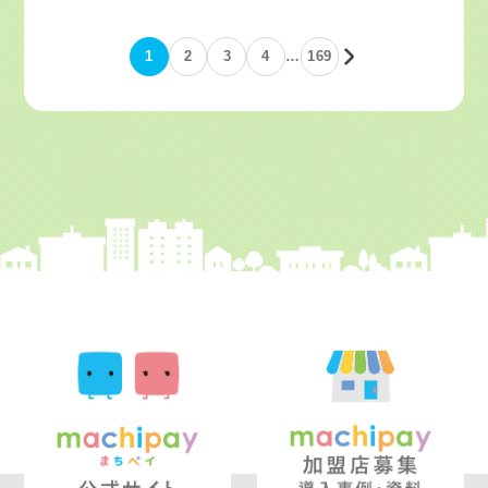
1
2
3
4
…
169