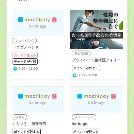
ショッピング
ドウゴノパンヤ
美容/健康
カードが使える
プライベート整体院アイリー
チャージが可能
ポイントが貯まる
8:00～18:00
9:00～22:00
飲食店
ファッション
にちょう 福音寺店
heritage
ポイントが貯まる
ポイントが貯まる