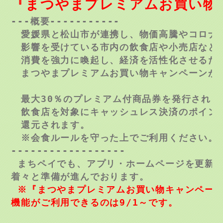
『まつやまプレミアムお買い物
---
概要-
----------

　愛媛県と松山市が連携し、物価高騰やコロナ
　影響を受けている市内の飲食店や小売店など
　消費を強力に喚起し、経済を活性化させるた
　まつやまプレミアムお買い物キャンペーンが
　最大30％のプレミアム付商品券を発行される
　飲食店を対象にキャッシュレス決済のポイン
　還元されます。
※会食ルールを守った上でご利用ください。
------------------
 まちペイでも、アプリ・ホームページを更新
着々と準備が進んでおります。
※『まつやまプレミアムお買い物キャンペー
機能がご利用できるのは9/1～です。