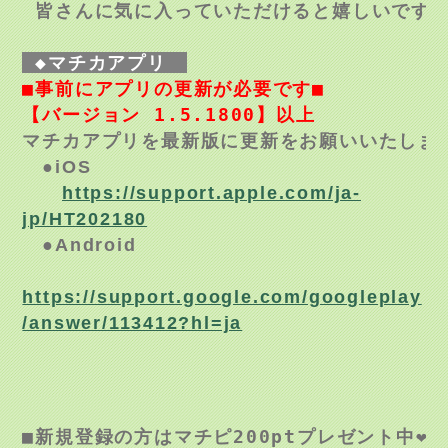
 皆さんに気に入っていただけると嬉しいです☺
 ◆マチカアプリ　
■事前にアプリの更新が必要です■
【バージョン 1.5.1800】以上
マチカアプリを最新版に更新をお願いいたしま
●iOS
https://support.apple.com/ja-
jp/HT202180
●Android
https://support.google.com/googleplay
/answer/113412?hl=ja
■新規登録の方はマチピ200ptプレゼント中❤■