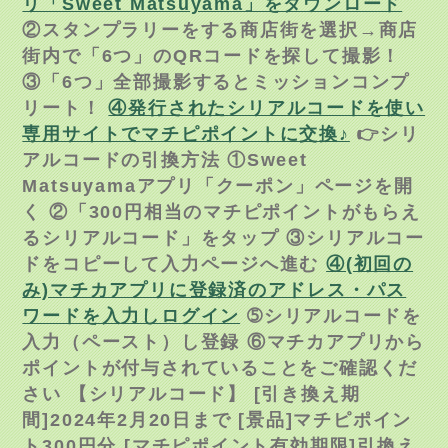
リ「Sweet Matsuyama」をダウンロード
②スタンプラリーをする商店街を選択→商店
街内で「6つ」のQRコードを探して撮影！
③「6つ」全部撮影するとミッションコンプ
リート！
④発行されたシリアルコードを使い
専用サイトでマチピポイントに交換♪
👉シリ
アルコードの引換方法 ①Sweet
Matsuyamaアプリ「クーポン」ページを開
く ②「300円相当のマチピポイントがもらえ
るシリアルコード」をタップ ③シリアルコー
ドをコピーして入力ページへ進む
④(初回の
み)マチカアプリに登録済のアドレス・パス
ワードを入力しログイン
➄シリアルコードを
入力（ペースト）し登録 ⑥マチカアプリから
ポイントが付与されていることをご確認くだ
さい 【シリアルコード】 [引き換え期
間]2024年2月20日まで [景品]マチピポイン
ト300円分 [マチピポイント有効期限]引換え