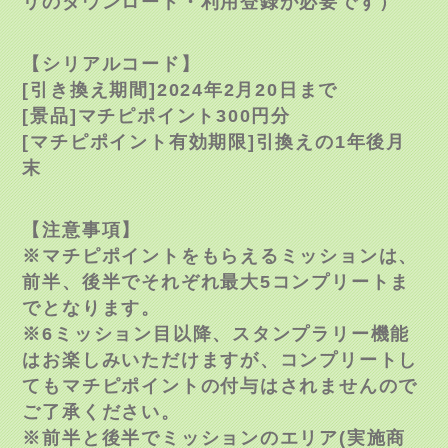
リのダウンロード・利用登録が必要です）
【シリアルコード】
[引き換え期間]2024年2月20日まで
[景品]マチピポイント300円分
[マチピポイント有効期限]引換えの1年後月
末
【注意事項】
※マチピポイントをもらえるミッションは、
前半、後半でそれぞれ最大5コンプリートま
でとなります。
※6ミッション目以降、スタンプラリー機能
はお楽しみいただけますが、コンプリートし
てもマチピポイントの付与はされませんので
ご了承ください。
※前半と後半でミッションのエリア(実施商