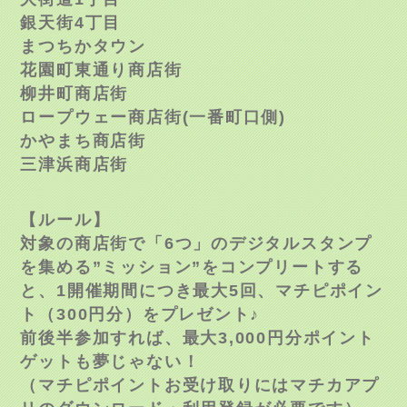
銀天街4丁目
まつちかタウン
花園町東通り商店街
柳井町商店街
ロープウェー商店街(一番町口側)
かやまち商店街
三津浜商店街
【ルール】
対象の商店街で「6つ」のデジタルスタンプ
を集める”ミッション”をコンプリートする
と、1開催期間につき最大5回、マチピポイン
ト（300円分）をプレゼント♪
前後半参加すれば、最大3,000円分ポイント
ゲットも夢じゃない！
（マチピポイントお受け取りにはマチカアプ