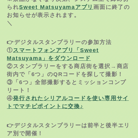
られ
Sweet Matsuyamaアプリ
画面に終了の
お知らせが表示されます。
＼
👉デジタルスタンプラリーの参加方法
①
スマートフォンアプリ「Sweet
Matsuyama」をダウンロード
②スタンプラリーをする商店街を選択→商店
街内で「6つ」のQRコードを探して撮影！
③「6つ」全部撮影するとミッションコンプ
リート！
④
発行されたシリアルコードを使い専用サイ
トでマチピポイントに交換♪
👉デジタルスタンプラリーは前半と後半エリ
ア別で開催！