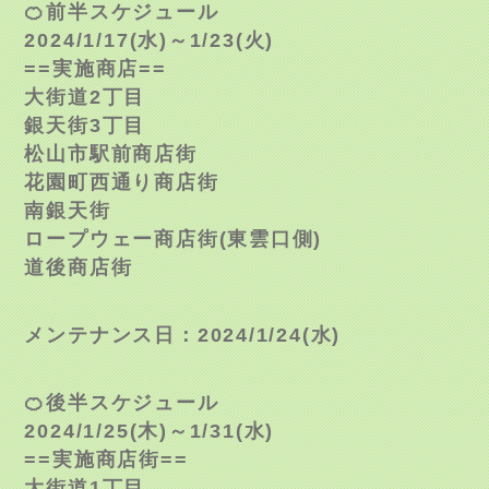
🍊前半スケジュール
2024/1/17(水)～1/23(火)
==実施商店==
大街道2丁目
銀天街3丁目
松山市駅前商店街
花園町西通り商店街
南銀天街
ロープウェー商店街(東雲口側)
道後商店街
メンテナンス日：2024/1/24(水)
🍊後半スケジュール
2024/1/25(木)～1/31(水)
==実施商店街==
大街道1丁目