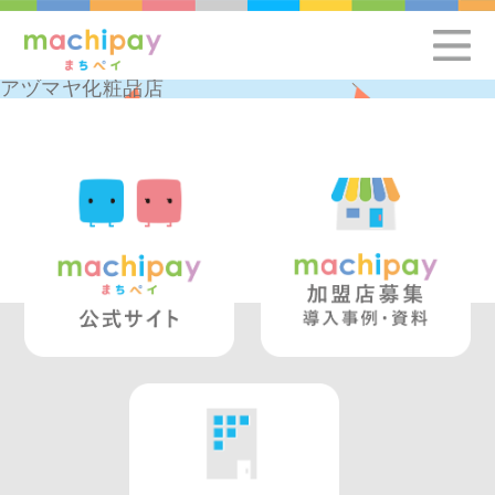
アヅマヤ化粧品店