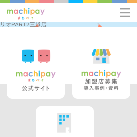
リオPART2三越店