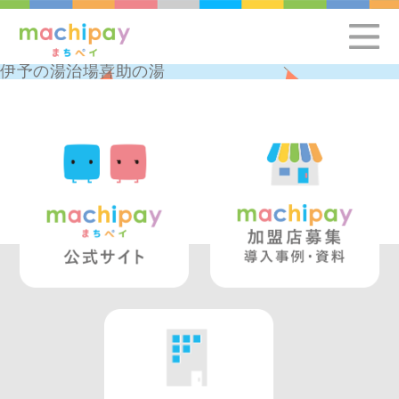
伊予の湯治場喜助の湯