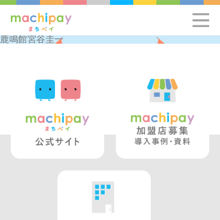
鹿鳴館宮谷圭一