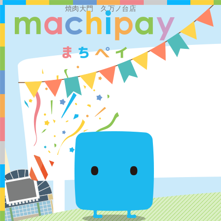
焼肉大門 久万ノ台店