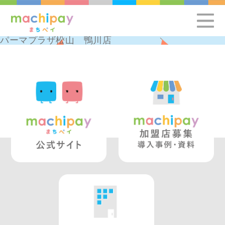
パーマプラザ松山 鴨川店