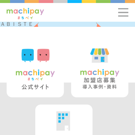
ＡＢＩＳＴＥ