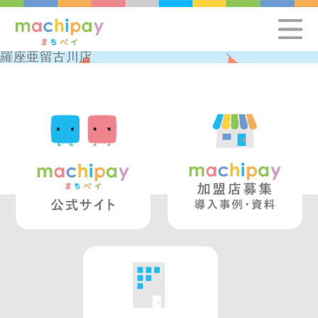
羅座亜留古川店