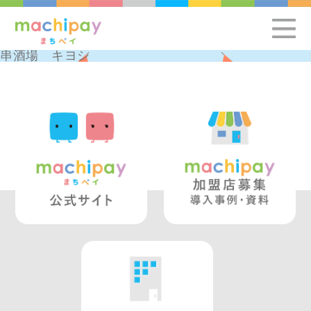
串酒場 キヨシ