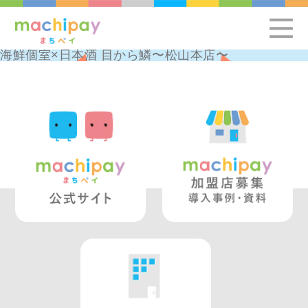
海鮮個室×日本酒 目から鱗〜松山本店〜