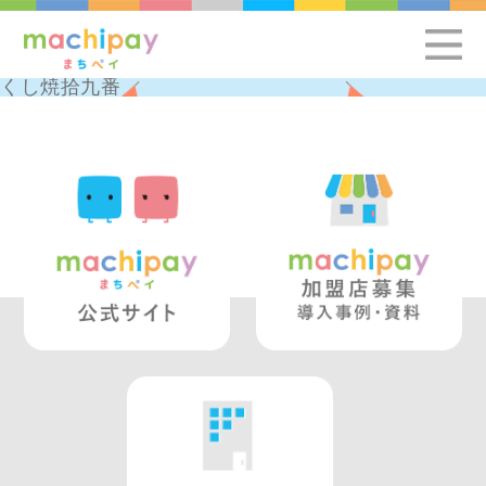
くし焼拾九番