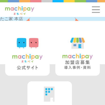
たこ家 本店