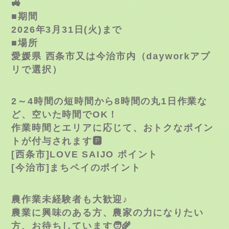
🚜
■期間
2026年3月31日(火)まで
■場所
愛媛県 西条市又は今治市内（dayworkアプ
リで選択）
2～4時間の短時間から8時間の丸1日作業な
ど、空いた時間でOK！
作業時間とエリアに応じて、おトクなポイン
トが付与されます🅿️
[西条市]LOVE SAIJO ポイント
[今治市]まちペイのポイント
農作業未経験者も大歓迎♪
農業に興味のある方、農家の力になりたい
方、お待ちしています🧑‍🌾