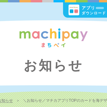
アプリ
ダウンロード
お知らせ
お知らせ
＼お知らせ／マチカアプリTOPのカードを海デザ
>