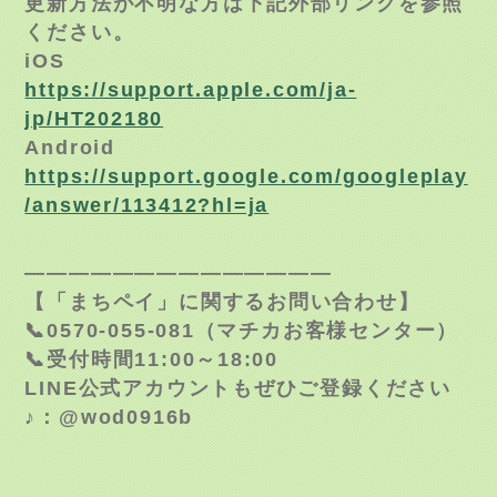
更新方法が不明な方は下記外部リンクを参照
ください。
iOS
https://support.apple.com/ja-
jp/HT202180
Android
https://support.google.com/googleplay
/answer/113412?hl=ja
——————————————
【「まちペイ」に関するお問い合わせ】
📞0570-055-081（マチカお客様センター）
📞受付時間11:00～18:00
LINE公式アカウントもぜひご登録ください
♪：@wod0916b