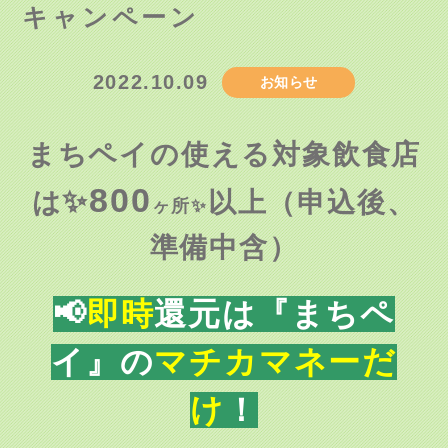
キャンペーン
2022.10.09
お知らせ
まちペイの使える対象飲食店
800
✨
は
以上（申込後、
ヶ所✨
準備中含）
📢
即時
還元は『まちペ
イ』の
マチカマネーだ
け
！