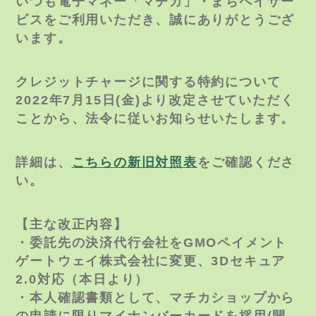
いつも電子マネー「マチカ」・まちペイサー
ビスをご利用いただき、誠にありがとうござ
います。
クレジットチャージに関する特約について
2022年7月15日(金)より改定させていただく
ことから、法令に従いお知らせいたします。
詳細は、
こちらの新旧対照表
をご確認くださ
い。
【主な改正内容】
・委託先の決済代行会社をGMOペイメント
ゲートウェイ株式会社に変更、3Dセキュア
2.0対応（本日より）
・本人確認書類として、マチカショップから
の申請に限りマイナンバーカードを採用(開