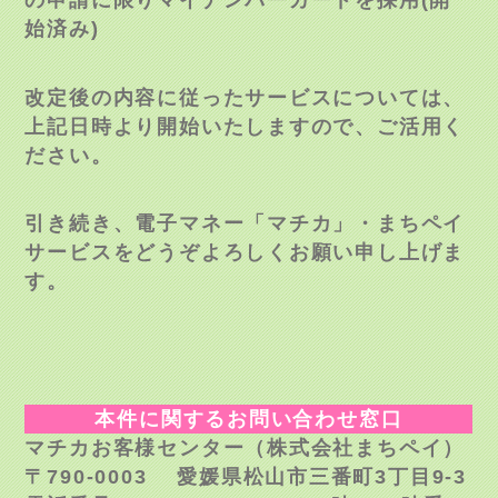
始済み)
改定後の内容に従ったサービスについては、
上記日時より開始いたしますので、ご活用く
ださい。
引き続き、電子マネー「マチカ」・まちペイ
サービスをどうぞよろしくお願い申し上げま
す。
本件に関するお問い合わせ窓口
マチカお客様センター（株式会社まちペイ）
〒
790-0003
愛媛県松山市三番町
3
丁目
9-3