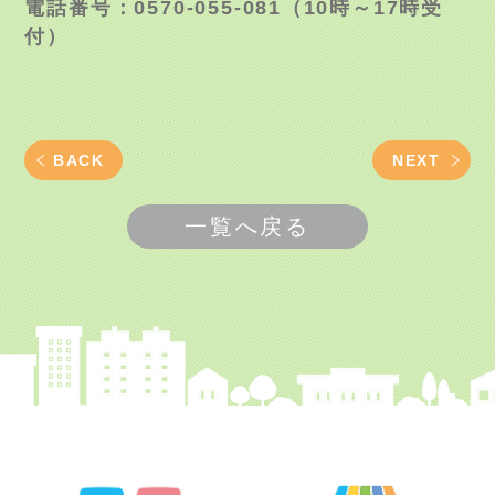
電話番号：
0570-055-081
（
10
時～
17
時受
付）
BACK
NEXT
一覧へ戻る