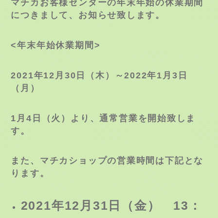
マチカお客様センターの年末年始の休業期間
につきまして、お知らせ致します。
<
年末年始休業期間
>
2021
年
12
月30日（木）～
2022
年
1
月
3
日
（月）
1
月
4
日（火）より、通常営業を開始致しま
す。
また、マチカショップの営業時間は下記とな
ります。
2021年12月31日（金） 13：