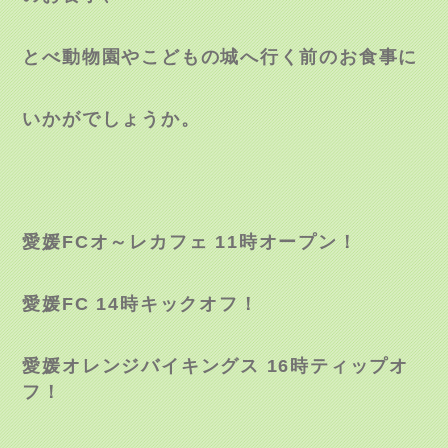
とべ動物園やこどもの城へ行く前のお食事に
いかがでしょうか。
愛媛
FC
オ～レカフェ
11
時オープン！
愛媛
FC 14
時キックオフ！
愛媛オレンジバイキングス
16
時ティップオ
フ！