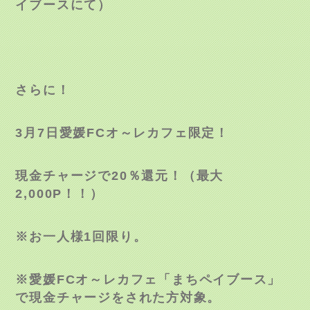
イブースにて）
さらに！
3
月
7
日愛媛
FC
オ～レカフェ限定！
現金チャージで
20
％還元！（最大
2,000P
！！）
※お一人様
1
回限り。
※愛媛
FC
オ～レカフェ「まちペイブース」
で現金チャージをされた方対象。