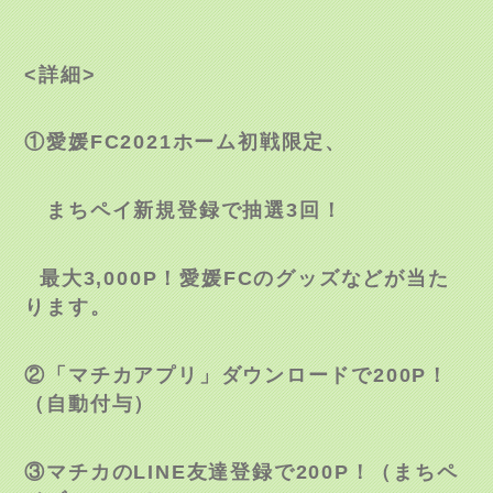
<
詳細
>
①愛媛
FC2021
ホーム初戦限定、
まちペイ新規登録で抽選
3
回！
最大
3,000P
！愛媛
FC
のグッズなどが当た
ります。
②「マチカアプリ」ダウンロードで
200P
！
（自動付与）
③マチカの
LINE
友達登録で
200P
！（まちペ