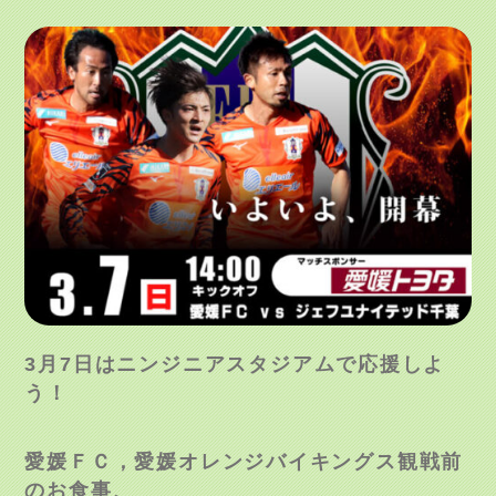
3
月
7
日はニンジニアスタジアムで応援しよ
う！
愛媛ＦＣ，愛媛オレンジバイキングス観戦前
のお食事、