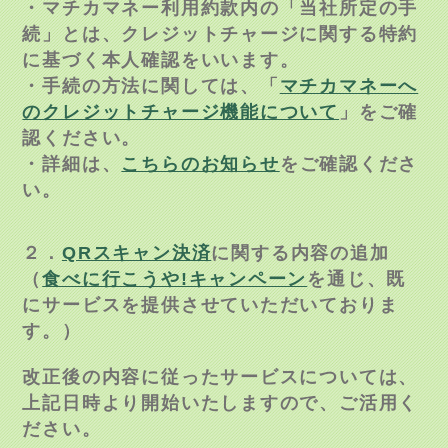
・マチカマネー利用約款内の「当社所定の手
続」とは、クレジットチャージに関する特約
に基づく本人確認をいいます。
・手続の方法に関しては、「
マチカマネーへ
のクレジットチャージ機能について
」をご確
認ください。
・詳細は、
こちらのお知らせ
をご確認くださ
い。
２．
QRスキャン決済
に関する内容の追加
（
食べに行こうや!キャンペーン
を通じ、既
にサービスを提供させていただいておりま
す。）
改正後の内容に従ったサービスについては、
上記日時より開始いたしますので、ご活用く
ださい。