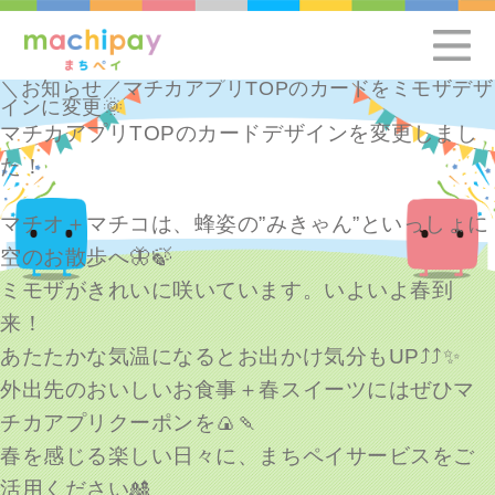
＼お知らせ／マチカアプリTOPのカードをミモザデザ
インに変更🌞
マチカアプリTOPのカードデザインを変更しまし
た！
マチオ＋マチコは、蜂姿の”みきゃん”といっしょに
空のお散歩へ🦋🍃
ミモザがきれいに咲いています。いよいよ春到
来！
あたたかな気温になるとお出かけ気分もUP⤴⤴✨
外出先のおいしいお食事＋春スイーツにはぜひマ
チカアプリクーポンを🍙🍡
春を感じる楽しい日々に、まちペイサービスをご
活用ください🎎