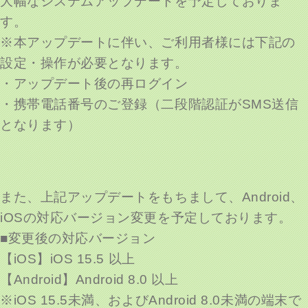
大幅なシステムアップデートを予定しておりま
す。
※本アップデートに伴い、ご利用者様には下記の
設定・操作が必要となります。
・アップデート後の再ログイン
・携帯電話番号のご登録（二段階認証がSMS送信
となります）
また、上記アップデートをもちまして、Android、
iOSの対応バージョン変更を予定しております。
■変更後の対応バージョン
【iOS】iOS 15.5 以上
【Android】Android 8.0 以上
※iOS 15.5未満、およびAndroid 8.0未満の端末で