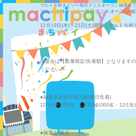
マルトモ杯タイゾー毎日テニスオープン抽選会で
マルトモ杯タイゾー毎日テニスオープン抽選
12月19日(木)～21日(土)開催「マルトモ
ード)が登場✨
抽選会は【数量限定/先着順】となります
ください🎾
●抽選会参加可能人数(各日先着)
12/19(木)200名・12/20(金)300名・12/19(
●抽選会 賞品