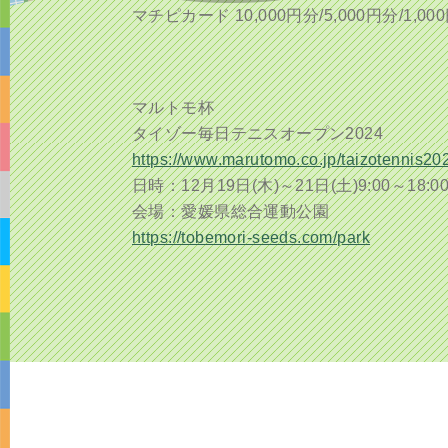
マチピカード 10,000円分/5,000円分
マルトモ杯
タイゾー毎日テニスオープン2024
https://www.marutomo.co.jp/taizotennis20
日時：12月19日(木)～21日(土)9:00～18:
会場：愛媛県総合運動公園
https://tobemori-seeds.com/park