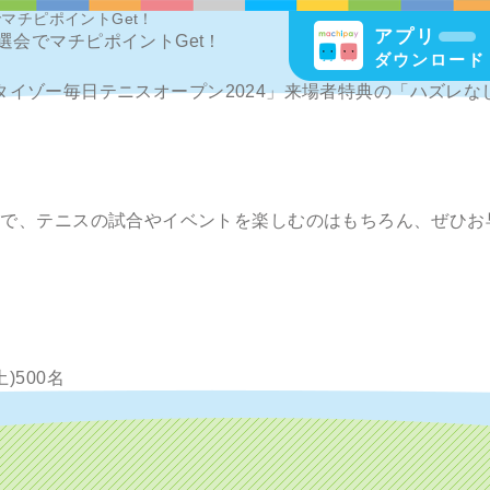
マチピポイントGet！
アプリ
会でマチピポイントGet！
ダウンロード
杯タイゾー毎日テニスオープン2024」来場者特典の「ハズレなし抽選会
ので、テニスの試合やイベントを楽しむのはもちろん、ぜひお早
土)500名