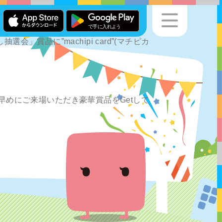
」賞品に”machipi card”(マチピカ
めにご来場いただき豪華賞品をGetして