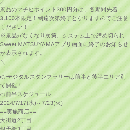
／
景品のマチピポイント300円分は、各期間先着
3,100本限定！到達次第終了となりますのでご注意
ください！
※景品がなくなり次第、システム上で締め切られ
Sweet MATSUYAMAアプリ画面に終了のお知らせ
が表示されます。
＼
👉デジタルスタンプラリーは前半と後半エリア別
で開催！
🍊前半スケジュール
2024/7/17(水)～7/23(火)
==実施商店==
大街道2丁目
銀天街3丁目