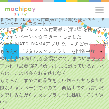
まつやまプレミアム付商品券(第2弾)を使い切ろうキ
ャンペーン📣 スタート💨
<<まつやまプレミアム付商品券(第2弾)を使い切ろ
うキャンペーン>>がスタートしました！
Sweet MATSUYAMAアプリで、マチピポイントが
もらえるデジタルスタンプラリーを開催中👣
松山市内15商店街が会場なので、まつやまプレミ
アム付商品券(第2弾)がお手元に残っているという
方は、この機会をお見逃しなく！
もちろん、すでに商品券を使い切った方も参加可
能なキャンペーンですので、商店街でのお買い物
を楽しみながらスタンプラリーに挑戦してくださ
い✨