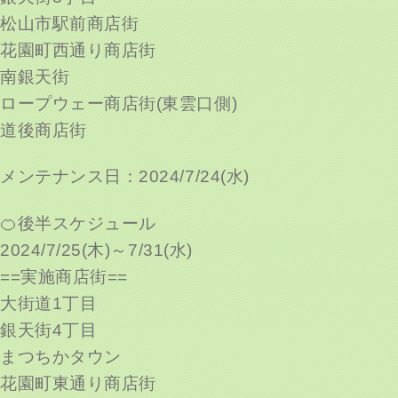
松山市駅前商店街
花園町西通り商店街
南銀天街
ロープウェー商店街(東雲口側)
道後商店街
メンテナンス日：2024/7/24(水)
🍊後半スケジュール
2024/7/25(木)～7/31(水)
==実施商店街==
大街道1丁目
銀天街4丁目
まつちかタウン
花園町東通り商店街