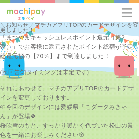
＼お知らせ／マチカアプリTOPのカードデザインを変
更しました！
「まつやまキャッシュレスポイント還元（第2
弾）」でお客様に還元されたポイント総額が予定
総還元額の【70％】まで到達しました！
(次回告知タイミングは未定です)
それにあわせて、マチカアプリTOPのカードデザ
インを変更しております。
🌱今回のデザインには愛媛県「こダークみきゃ
ん」が登場🍀
桜吹雪のもと、すっかり暖かく色づいた松山の景
色を一緒にお楽しみください🌸