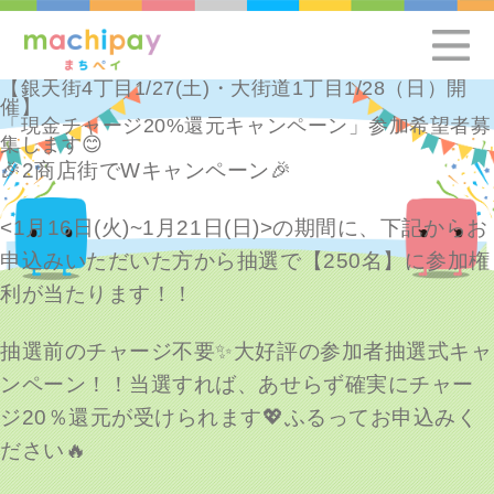
【銀天街4丁目1/27(土)・大街道1丁目1/28（日）開
催】
「現金チャージ20%還元キャンペーン」参加希望者募
集します😊
🎉2商店街でWキャンペーン🎉
<1月16日(火)~1月21日(日)>の期間に、下記からお
申込みいただいた方から抽選で【250名】に参加権
利が当たります！！
抽選前のチャージ不要✨大好評の参加者抽選式キャ
ンペーン！！当選すれば、あせらず確実にチャー
ジ20％還元が受けられます💖ふるってお申込みく
ださい🔥