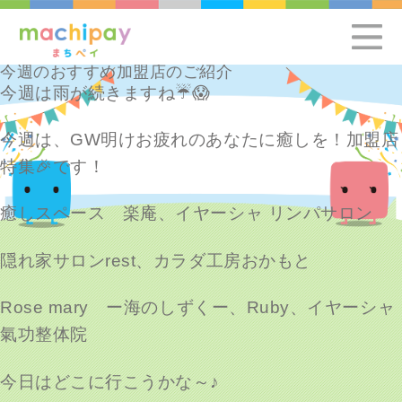
今週のおすすめ加盟店のご紹介
今週は雨が続きますね☔😱
今週は、GW明けお疲れのあなたに癒しを！加盟店
特集
🎉です！
癒しスペース 楽庵、イヤーシャ リンパサロン
隠れ家サロンrest、カラダ工房おかもと
Rose mary ー海のしずくー、Ruby、イヤーシャ
氣功整体院
今日はどこに行こうかな～♪