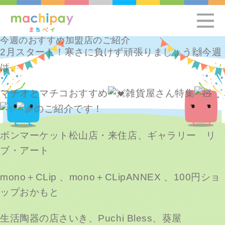
今週のおすすめ加盟店のご紹介
2月スタート！寒さに負けず頑張りましょう🙌
今週
は、
マチオとマチコおすすめ
雑貨屋さん特集
の
ご紹介です！
ボンマーケット松山店・来住店、ギャラリー リ
ブ・アート
mono＋CLip 、
mono＋CLipANNEX 、100円ショ
ップおかもと
生活陶器の店さいき、
Puchi Bless、葵屋