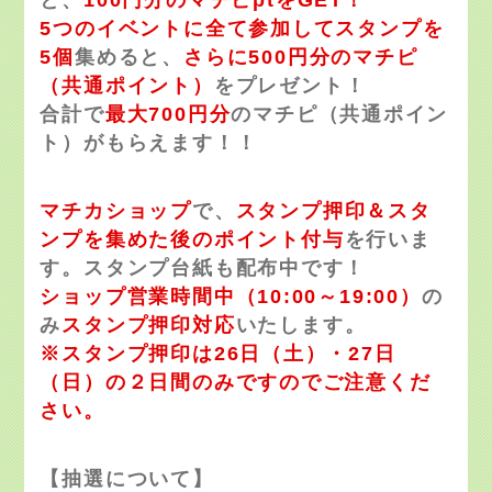
と、
100円分のマチピptをGET！
5つのイベントに全て参加してスタンプを
5個
集めると、
さらに500円分のマチピ
（共通ポイント）
をプレゼント！
合計で
最大700円分
のマチピ（共通ポイン
ト）がもらえます！！
マチカショップ
で、
スタンプ押印＆スタ
ンプを集めた後のポイント付与
を行いま
す。スタンプ台紙も配布中です！
ショップ営業時間中（10:00～19:00）
の
み
スタンプ押印対応
いたします。
※スタンプ押印は26日（土）・27日
（日）の２日間のみですのでご注意くだ
さい。
【抽選について】