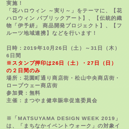
実施
！
「花ハロウィン ～実り～」をテーマに、【花
ハロウィン パブリックアート】、【伝統的織
物「伊予絣」 商品開発プロジェクト】、【フ
ルーツ地域連携】などを
行います！
日時：
2019年10月26日（土）～31日（木）
6日間
※スタンプ押印は26日（土）・27日（日）
の２日間のみ
場所：
花園町通り商店街・松山中央商店街・
ロープウェー商店街
参加費：無料
主催：まつやま健幸賑幸促進委員会
※「
MATSUYAMA DESIGN WEEK 2019
」
は、「まちなかイベントウォーク」の対象イ