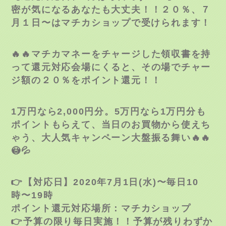
密が気になるあな
たも大丈夫！！２０
％、７
月１日〜はマチカショップで受けられます！
🔥
🔥
マチカマネーをチャージした領収書を持
って還元対応会場
にくると、その場でチャー
ジ額の２０％をポイント還元！
！
1万円なら2,000円分。5万円なら1万円分も
ポイ
ントもらえて、当日のお買物から使えち
ゃう、大人気キャ
ンペーン大盤振る舞い
🔥
🔥
😳
💦
👉
【対応日】2020年7月1日(水)〜毎日10
時〜19時
ポイント還元対応場所：マチカショップ
👉
予算の限り毎日実施！！予算が残りわずか