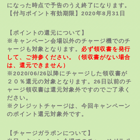
になった時点で
予告のうえ終了になります。
【付与ポイント有効期限】2020年8月31日
【ポイントの還元について】
※キャンペーン会場以外のチャージ機でのチ
ャージも対象
となります。
必ず領収書を発行
して、ご持参ください。（領収書がない場合
は、還元できません）
※2020/06/
26以降にチャージした領収書が
２０％還元の対象となりま
す。26日以前のチ
ャージ領収書は還元対象外ですのでご
了承く
ださい。
※クレジットチャージは、今回キャンペーン
のポイント還
元対象外です。
【チャージガラポンについて】