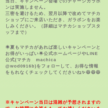
当日、キャンペーン会場でのチャージガラポ
ンは実施しま
せん。
三密を避けるため、翌月以降で改めてマチカ
ショップにご
来店いただき、ガラポンをお楽
しみください。（詳細はマチカショップ
スタ
ッフまで）
☀
夏もマチカがあれば楽しいキャンペーンと
お得がいっぱい
☀
公式ホームページやLINE
公式(マチカ machic
a
@wod0916b)をフォローして、お得な情報
をもれ
なくチェックしてくださいね
✨
😆
😆
😆
※キャンペーン当日は
混雑が予想されますの