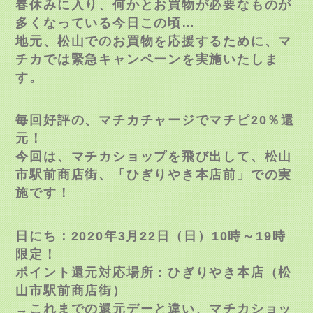
春休みに入り、何かとお買物が必要なものが
多くなっている今日この頃…
地元、松山でのお買物を応援するために、マ
チカでは緊急キャンペーンを実施いたしま
す。
毎回好評の、マチカチャージでマチピ20％還
元！
今回は、マチカショップを飛び出して、松山
市駅前商店街、「ひぎりやき本店前」での実
施です！
日にち：2020年3月22日（日）10時～19時
限定！
ポイント還元対応場所：ひぎりやき本店（松
山市駅前商店街）
→これまでの還元デーと違い、マチカショッ