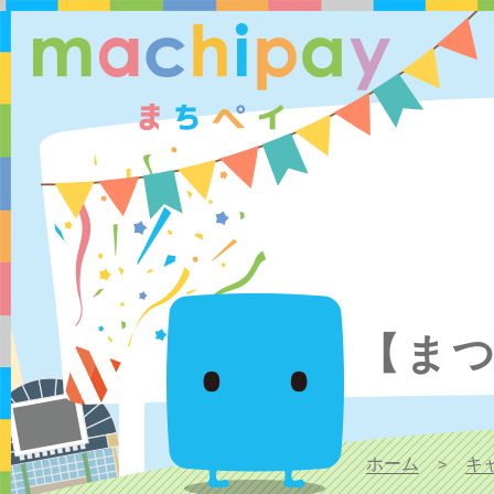
【ま
ホーム
キ
>