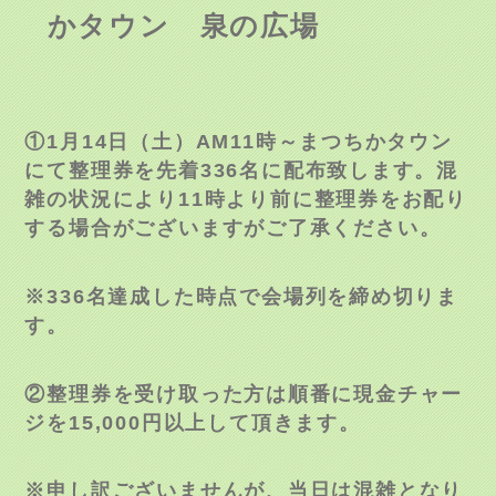
かタウン 泉の広場
①1
月
14
日（土）
AM11
時～まつちかタウン
にて整理券を先着
336
名に配布致します。混
雑の状況により
11
時より前に整理券をお配り
する場合がございますがご了承ください。
※
336
名達成した時点で会場列を締め切りま
す。
②整理券を受け取った方は順番に現金チャー
ジを
15,000
円以上して頂きます。
※申し訳ございませんが、当日は混雑となり