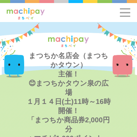
まつちか名店会（まつち
かタウン）
主催！
😊まつちかタウン泉の広
場
１月１４日(土)11時～16時
開催！
「まつちか商品券2,000円
分