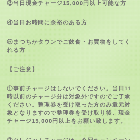
③当日現金チャージ
15,000
円以上可能な方
④当日お時間に余裕のある方
⑤まつちかタウンでご飲食・お買物をしてく
れる方
【ご注意】
①事前チャージはしないでください。当日
11
時以前のチャージ分は対象外ですのでご了承
ください。整理券を受け取った方のみ還元対
象となりますので整理券を受け取り後、現金
チャージ
15,000
円以上をお願い致します。