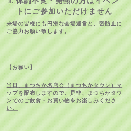
体調不良・発熱の方はイベン
トにご参加いただけません
来場の皆様にも円滑な会場運営と、密防止に
ご協力お願い致します。
【お願い】
当日、まつちか名店会（まつちかタウン）マ
ップを配布しますので、是非、まつちかタウ
ンでのご飲食・お買い物をお楽しみくださ
い。