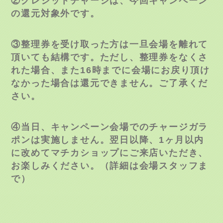
②クレジットチャージは、今回キャンペーン
の還元対象外です。
③整理券を受け取った方は一旦会場を離れて
頂いても結構です。ただし、整理券をなくさ
れた場合、また
16
時までに会場にお戻り頂け
なかった場合は還元できません。ご了承くだ
さい。
④当日、キャンペーン会場でのチャージガラ
ポンは実施しません。翌日以降、
1
ヶ月以内
に改めてマチカショップにご来店いただき、
お楽しみください。（詳細は会場スタッフま
で）