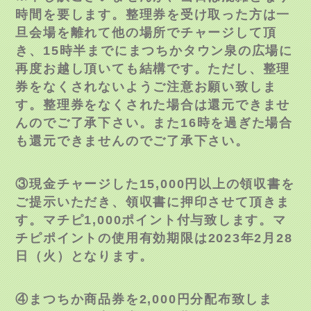
時間を要します。整理券を受け取った方は一
旦会場を離れて他の場所でチャージして頂
き、
15
時半までにまつちかタウン泉の広場に
再度お越し頂いても結構です。ただし、整理
券をなくされないようご注意お願い致しま
す。整理券をなくされた場合は還元できませ
んのでご了承下さい。また
16
時を過ぎた場合
も還元できませんのでご了承下さい。
③現金チャージした
15,000
円以上の領収書を
ご提示いただき、領収書に押印させて頂きま
す。マチピ
1,000
ポイント付与致します。マ
チピポイントの使用有効期限は
2023
年
2
月
28
日（火）となります。
④まつちか商品券を
2,000
円分配布致しま