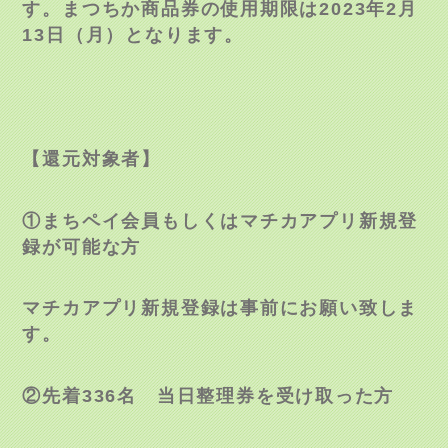
す。まつちか商品券の使用期限は
2023
年
2
月
13
日（月）となります。
【還元対象者】
①まちペイ会員もしくはマチカアプリ新規登
録が可能な方
マチカアプリ新規登録は事前にお願い致しま
す。
②先着
336
名 当日整理券を受け取った方