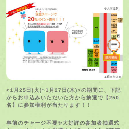
<1
月
25
日
(
火
)~1
月
27
日
(
木
)>
の期間に、下記
からお申込みいただいた方から抽選で【
250
名】に参加権利が当たります！！
事前のチャージ不要✨大好評の参加者抽選式