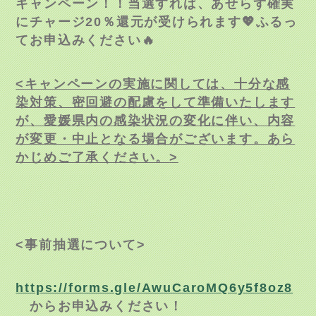
キャンペーン！！当選すれば、あせらず確実
にチャージ20％還元が受けられます💖ふるっ
てお申込みください🔥
<
キャンペーンの実施に関しては、十分な感
染対策、密回避の配慮をして準備いたします
が、愛媛県内の感染状況の変化に伴い、内容
が変更・中止となる場合がございます。あら
かじめご了承ください。
>
<
事前抽選について
>
https://forms.gle/AwuCaroMQ6y5f8oz8
からお申込みください！