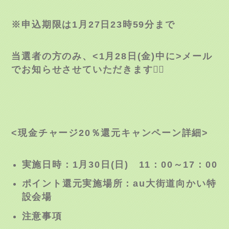
※申込期限は
1
月
27
日
23
時
59
分まで
当選者の方のみ、
<1
月
28
日
(
金
)
中に
>
メール
でお知らせさせていただきます✋🏻
<
現金チャージ
20
％還元キャンペーン詳細
>
実施日時：
1
月
30
日
(
日
)
11
：
00
～
17
：
00
ポイント還元実施場所：
au
大街道向かい特
設会場
注意事項