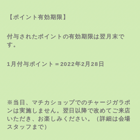
【ポイント有効期限】
付与されたポイントの有効期限は翌月末で
す。
1
月付与ポイント＝
2022
年
2
月
28
日
※当日、マチカショップでのチャージガラポ
ンは実施しません。翌日以降で改めてご来店
いただき、お楽しみください。（詳細は会場
スタッフまで）