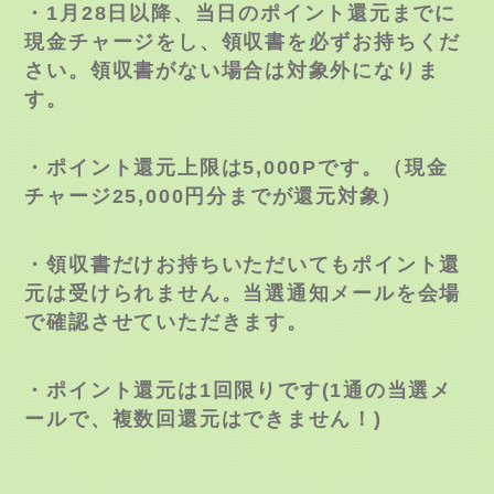
・
1
月
28
日以降、当日のポイント還元までに
現金チャージをし、領収書を必ずお持ちくだ
さい。領収書がない場合は対象外になりま
す。
・ポイント還元上限は
5,000P
です。（現金
チャージ
25,000
円分までが還元対象）
・領収書だけお持ちいただいてもポイント還
元は受けられません。当選通知メールを会場
で確認させていただきます。
・ポイント還元は
1
回限りです
(1
通の当選メ
ールで、複数回還元はできません！
)