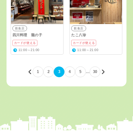
飲食店
飲食店
四川料理 龍の子
たこ八珍
カードが使える
カードが使える
11:00～21:00
11:00～21:00
1
2
3
4
5
…
30